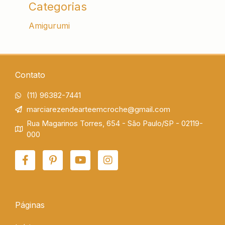
Categorias
Amigurumi
Contato
(11) 96382-7441
marciarezendearteemcroche@gmail.com
Rua Magarinos Torres, 654 - São Paulo/SP - 02119-
000
F
P
Y
I
a
i
o
n
c
n
u
s
e
t
t
t
b
e
u
a
o
r
b
g
Páginas
o
e
e
r
k
s
a