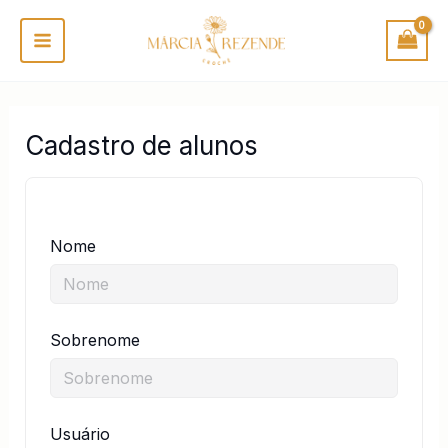
Ir
P
para
e
o
s
conteúdo
q
Cadastro de alunos
u
i
s
a
Nome
r
Sobrenome
Usuário