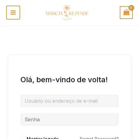
Ir
para
o
conteúdo
Olá, bem-vindo de volta!
Manter logado
Forgot Password?