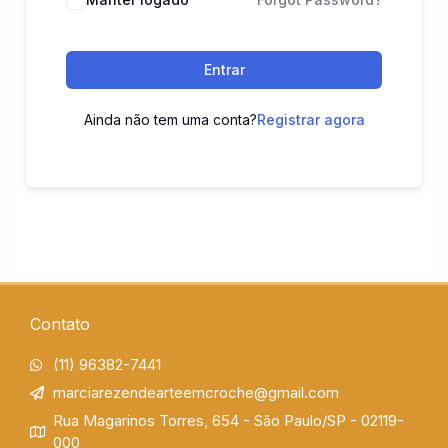
Entrar
Ainda não tem uma conta?
Registrar agora
Contato
(11) 96382-7441
marciarezendearteemcroche@gmail.com
Rua Magarinos Torres, 654 - São Paulo/SP - 02119-
000