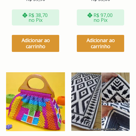
R$
38,70
R$
97,00
no Pix
no Pix
Adicionar ao
Adicionar ao
carrinho
carrinho
Este
produto
tem
várias
variante
As
opções
podem
ser