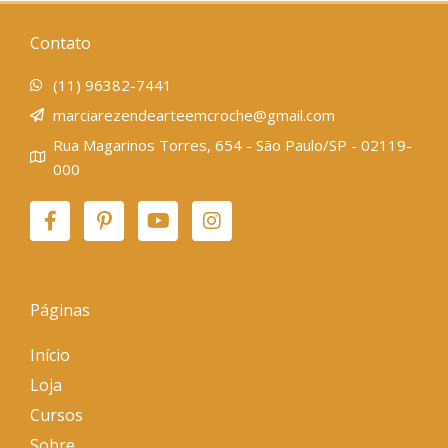
Contato
(11) 96382-7441
marciarezendearteemcroche@gmail.com
Rua Magarinos Torres, 654 - São Paulo/SP - 02119-
000
F
P
Y
I
a
i
o
n
c
n
u
s
e
t
t
t
b
e
u
a
o
r
b
g
Páginas
o
e
e
r
k
s
a
Início
-
t
m
Loja
f
-
p
Cursos
Sobre