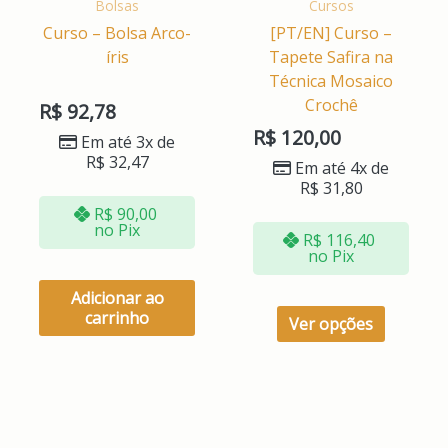
Bolsas
Cursos
escolhid
Curso – Bolsa Arco-
[PT/EN] Curso –
na
íris
Tapete Safira na
página
Técnica Mosaico
do
Crochê
R$
92,78
produto
R$
120,00
Em até 3x de
R$
32,47
Em até 4x de
R$
31,80
R$
90,00
no Pix
R$
116,40
no Pix
Adicionar ao
carrinho
Ver opções